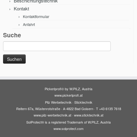
Beschichtungstechnik
Kontakt
Kontaktformular
Anfahrt
Suche
Suche
nach:
Pickerlprofi© by W.PILZ, Austria
www.pickerlprofi.at
Pilz Werbetechnik · Sticktechnik
Reitern 67a, Wüstenrotstraße · A-4822 Bad Goisern · T +43 6135 7618
www.pilz-werbetechnik.at
·
www.sticktechnik.at
SolProtect® is a registered Trademark of W.PILZ, Austria
www.solprotect.com