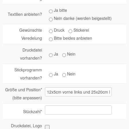
Ja bitte
Textilien anbieten?
Nein danke (werden beigestellt)
Gewünschte
Druck
Stickerei
Veredelung
Bitte beides anbieten
Druckdatei
Ja
Nein
vorhanden?
Stickprogramm
Ja
Nein
vorhanden?
Größe und Position*
(bitte anpassen)
Stückzahl*
Druckdatei, Logo