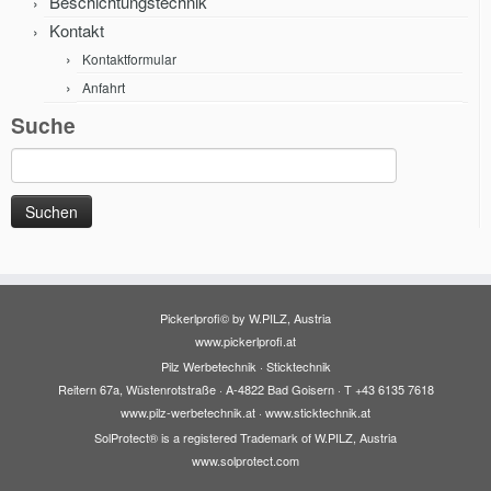
Beschichtungstechnik
Kontakt
Kontaktformular
Anfahrt
Suche
Suche
nach:
Pickerlprofi© by W.PILZ, Austria
www.pickerlprofi.at
Pilz Werbetechnik · Sticktechnik
Reitern 67a, Wüstenrotstraße · A-4822 Bad Goisern · T +43 6135 7618
www.pilz-werbetechnik.at
·
www.sticktechnik.at
SolProtect® is a registered Trademark of W.PILZ, Austria
www.solprotect.com