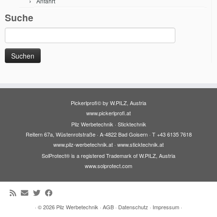
Anfahrt
Suche
Suche
nach:
Pickerlprofi© by W.PILZ, Austria
www.pickerlprofi.at
Pilz Werbetechnik · Sticktechnik
Reitern 67a, Wüstenrotstraße · A-4822 Bad Goisern · T +43 6135 7618
www.pilz-werbetechnik.at
·
www.sticktechnik.at
SolProtect® is a registered Trademark of W.PILZ, Austria
www.solprotect.com
· © 2026
Pilz Werbetechnik
·
AGB
·
Datenschutz
·
Impressum
·