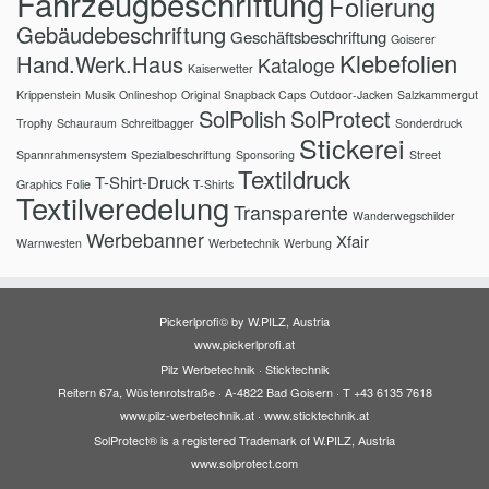
Fahrzeugbeschriftung
Folierung
Gebäudebeschriftung
Geschäftsbeschriftung
Goiserer
Klebefolien
Hand.Werk.Haus
Kataloge
Kaiserwetter
Krippenstein
Musik
Onlineshop
Original Snapback Caps
Outdoor-Jacken
Salzkammergut
SolPolish
SolProtect
Trophy
Schauraum
Schreitbagger
Sonderdruck
Stickerei
Spannrahmensystem
Spezialbeschriftung
Sponsoring
Street
Textildruck
T-Shirt-Druck
Graphics Folie
T-Shirts
Textilveredelung
Transparente
Wanderwegschilder
Werbebanner
Xfair
Warnwesten
Werbetechnik
Werbung
Pickerlprofi© by W.PILZ, Austria
www.pickerlprofi.at
Pilz Werbetechnik · Sticktechnik
Reitern 67a, Wüstenrotstraße · A-4822 Bad Goisern · T +43 6135 7618
www.pilz-werbetechnik.at
·
www.sticktechnik.at
SolProtect® is a registered Trademark of W.PILZ, Austria
www.solprotect.com